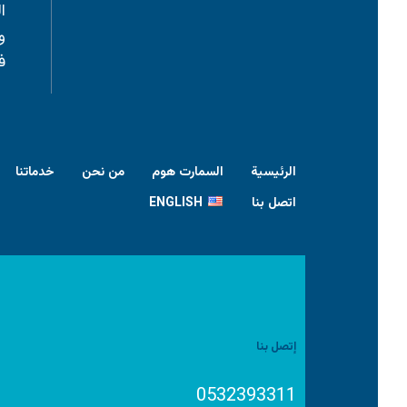
ا
و
ف
الرئيسية
السمارت هوم
من نحن
خدماتنا
اتصل بنا
ENGLISH
إتصل بنا
0532393311